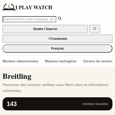
I PLAY WATCH
Vendre / Sourcer
Connexion
Français
Montres sélectionnées
Maisons horlogères
Service de recherch
Breitling
Parcourez des montres vérifiées avec filtres clairs et informations
cohérentes.
143
montres trouvées