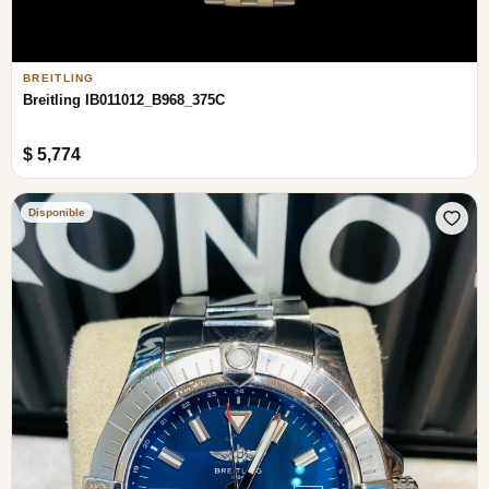
BREITLING
Breitling IB011012_B968_375C
$ 5,774
Disponible