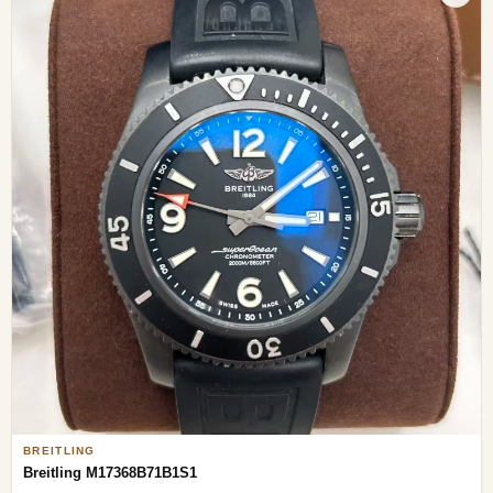
BREITLING
Breitling M17368B71B1S1