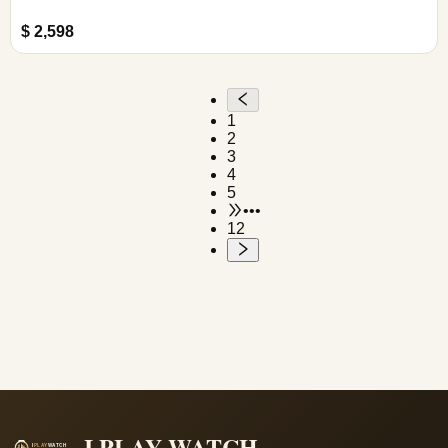
$ 2,598
1
2
3
4
5
•••
12
I PLAY WATCH