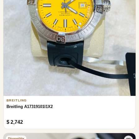
BREITLING
Breitling A17319101I1X2
$ 2,742
Disponible