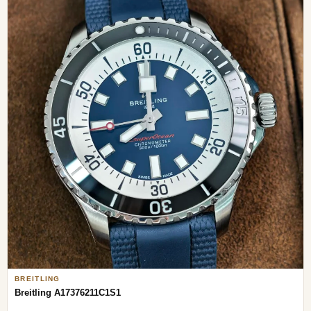
BREITLING
Breitling A17376211C1S1