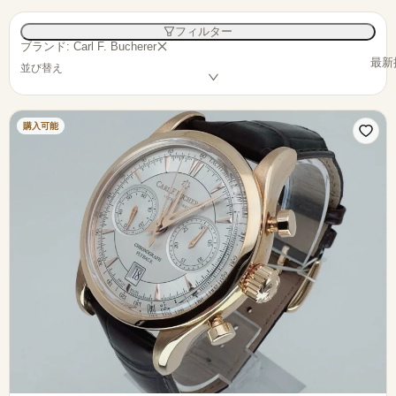
フィルター
ブランド: Carl F. Bucherer
最新
並び替え
購入可能