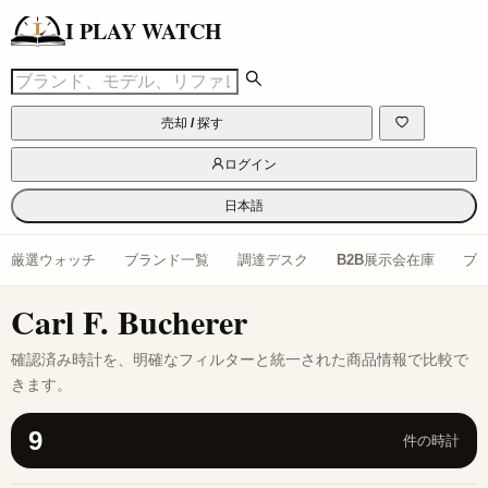
I PLAY WATCH
売却 / 探す
ログイン
日本語
厳選ウォッチ
ブランド一覧
調達デスク
B2B展示会在庫
ブ
Carl F. Bucherer
確認済み時計を、明確なフィルターと統一された商品情報で比較で
きます。
9
件の時計