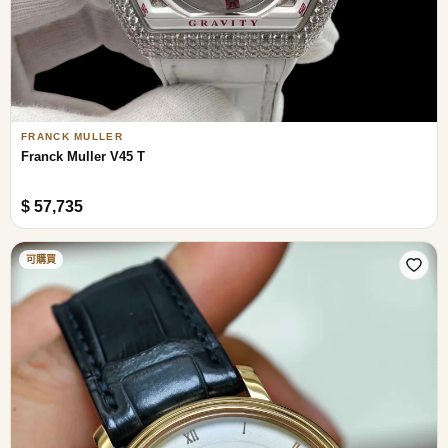
FRANCK MULLER
Franck Muller V45 T
$ 57,735
可購買