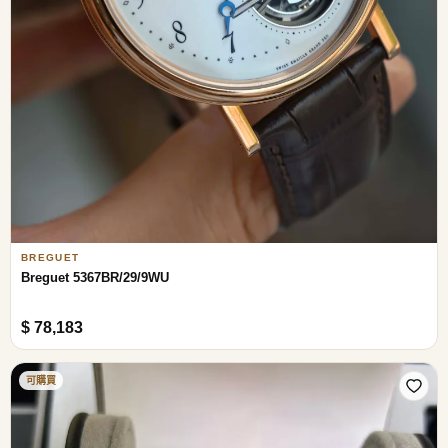
BREGUET
Breguet 5367BR/29/9WU
$ 78,183
可購買