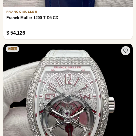
FRANCK MULLER
Franck Muller 1200 T D5 CD
$ 54,126
可購買