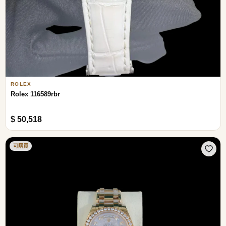
ROLEX
Rolex 116589rbr
$ 50,518
可購買