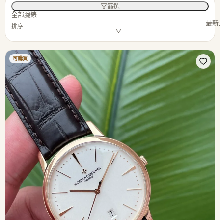
篩選
全部腕錶
最新
排序
可購買