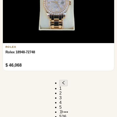
ROLEX
Rolex 18948-72748
$ 46,068
1
2
3
4
5
•••
526