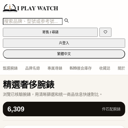
I PLAY WATCH
寄售 / 尋錶
登入
繁體中文
甄選腕錶
品牌名錄
專属尋錶
B2B展会庫存
收藏誌
關於
精選奢侈腕錶
浏覽已核驗腕錶，用清晰篩選和统一商品信息快速對比。
6,309
件匹配腕錶