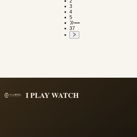
2
3
4
5
•••
37
I PLAY WATCH