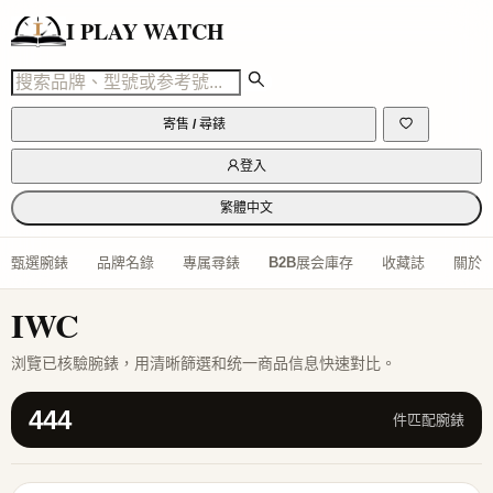
I PLAY WATCH
寄售 / 尋錶
登入
繁體中文
甄選腕錶
品牌名錄
專属尋錶
B2B展会庫存
收藏誌
關於
IWC
浏覽已核驗腕錶，用清晰篩選和统一商品信息快速對比。
444
件匹配腕錶