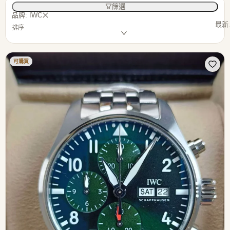
篩選
品牌: IWC
最新
排序
可購買